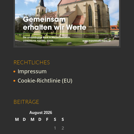
RECHTLICHES
Impressum
Cookie-Richtlinie (EU)
BEITRÄGE
August 2026
M
D
M
D
F
S
S
1
2