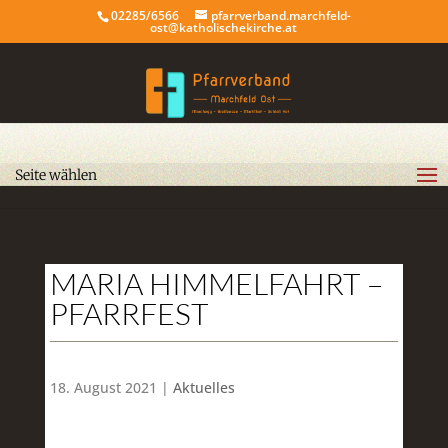
02285/6566
pfarrverband.marchfeld-
ost@katholischekirche.at
Seite wählen
MARIA HIMMELFAHRT –
PFARRFEST
18. August 2021 |
Aktuelles