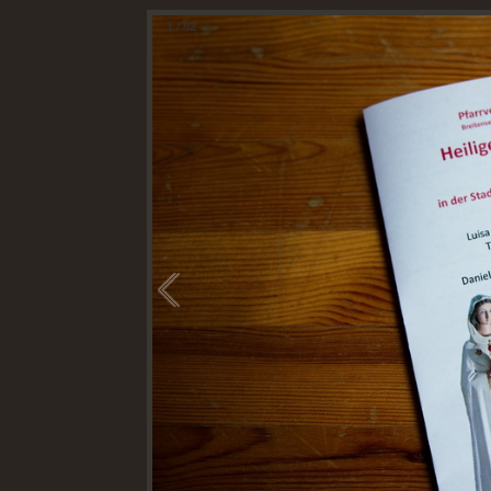
1
/
82