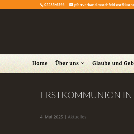
02285/6566
pfarrverband.marchfeld-ost@katho
Home
Über uns
Glaube und Geb
ERSTKOMMUNION IN 
4. Mai 2025 |
Aktuelles