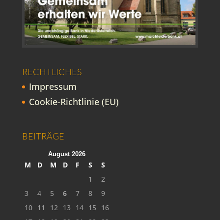
RECHTLICHES
Impressum
Cookie-Richtlinie (EU)
BEITRÄGE
August 2026
M
D
M
D
F
S
S
1
2
3
4
5
6
7
8
9
10
11
12
13
14
15
16