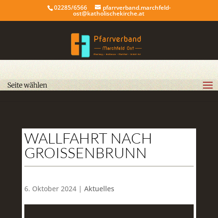
02285/6566
pfarrverband.marchfeld-
ost@katholischekirche.at
Seite wählen
WALLFAHRT NACH
GROISSENBRUNN
6. Oktober 2024 |
Aktuelles