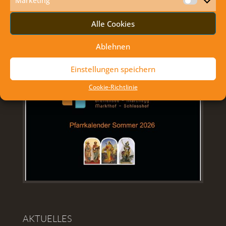
Marketing
Marketi
DIE AKTUELLEN MESSZEITEN SOMMER
Alle Cookies
2026
Ablehnen
Einstellungen speichern
Cookie-Richtlinie
AKTUELLES