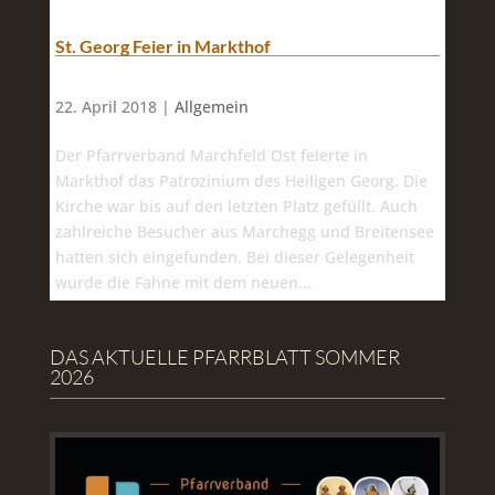
St. Georg Feier in Markthof
22. April 2018 |
Allgemein
Der Pfarrverband Marchfeld Ost feierte in
Markthof das Patrozinium des Heiligen Georg. Die
Kirche war bis auf den letzten Platz gefüllt. Auch
zahlreiche Besucher aus Marchegg und Breitensee
hatten sich eingefunden. Bei dieser Gelegenheit
wurde die Fahne mit dem neuen...
DAS AKTUELLE PFARRBLATT SOMMER
2026