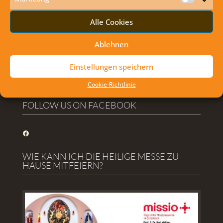
Marketi
Exodus mit dem Kisi Club Marchegg
Alle Cookies
Anbetung und danach Klostergrill
Ablehnen
Familien und Jugendmesse in der Bahnhofkirche
Verabschiedung von Bruder Benedict Charbel
Einstellungen speichern
Erstkommunion Markthof
Cookie-Richtlinie
FOLLOW US ON FACEBOOK
Facebook
WIE KANN ICH DIE HEILIGE MESSE ZU
HAUSE MITFEIERN?