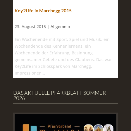
Key2Life in Marchegg 2015
23. August 2015 |
Allgemein
Ein Wochenende mit Sport, Spiel und Musik, ein
Wochendende des Kennenlernens, ein
Wochenende der Erfahrung, Besinnung,
gemeinsamer Gebete und des Glaubens. Das war
Key2Life im Schlosspark von Marchegg.
Impressionen...
DAS AKTUELLE PFARRBLATT SOMMER
2026