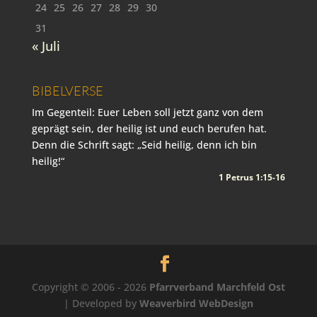
24
25
26
27
28
29
30
31
« Juli
BIBELVERSE
Im Gegenteil: Euer Leben soll jetzt ganz von dem
geprägt sein, der heilig ist und euch berufen hat.
Denn die Schrift sagt: „Seid heilig, denn ich bin
heilig!“
1 Petrus 1:15-16
Copyright © 2006 - 2026
Pfarrverband Marchfeld Ost
| Developed by
Weaverbird WebDesign