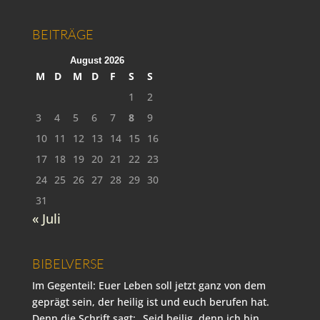
BEITRÄGE
August 2026
M
D
M
D
F
S
S
1
2
3
4
5
6
7
8
9
10
11
12
13
14
15
16
17
18
19
20
21
22
23
24
25
26
27
28
29
30
31
« Juli
BIBELVERSE
Im Gegenteil: Euer Leben soll jetzt ganz von dem
geprägt sein, der heilig ist und euch berufen hat.
Denn die Schrift sagt: „Seid heilig, denn ich bin