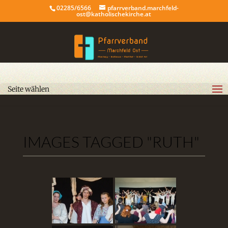
02285/6566
pfarrverband.marchfeld-
ost@katholischekirche.at
Seite wählen
IMAGES TAGGED "RUTH"