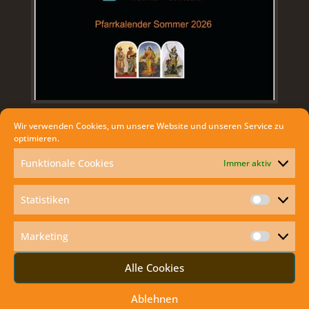
Wir verwenden Cookies, um unsere Website und unseren Service zu
optimieren.
AKTUELLES
Funktionale Cookies
Immer aktiv
Exodus mit dem Kisi Club Marchegg
Statistiken
Statisti
Anbetung und danach Klostergrill
Familien und Jugendmesse in der Bahnhofkirche
Marketing
Marketi
Verabschiedung von Bruder Benedict Charbel
Alle Cookies
Erstkommunion Markthof
Ablehnen