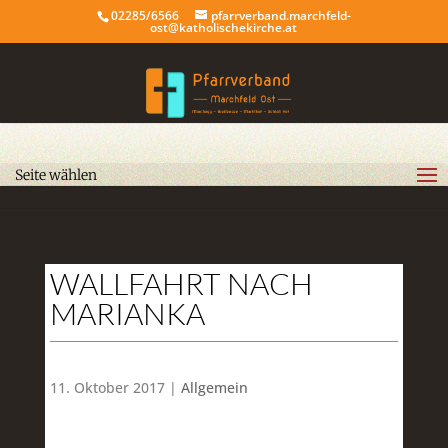
02285/6566
pfarrverband.marchfeld-
ost@katholischekirche.at
Seite wählen
WALLFAHRT NACH
MARIANKA
11. Oktober 2017 |
Allgemein