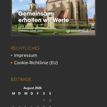
RECHTLICHES
Impressum
Cookie-Richtlinie (EU)
BEITRÄGE
August 2026
M
D
M
D
F
S
S
1
2