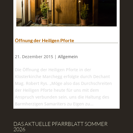
Öffnung der Heiligen Pforte
21. Dezember 2015 |
Allgemein
Die Öffnung der Heiligen Pforte in der
Klosterkirche Marchegg erfolgte durch Dechant
Mag. Robert Rys. „Möge also das Durchschreiten
der Heiligen Pforte heute für uns mit dem
Anspruch verbunden sein, uns die Haltung des
Barmherzigen Samariters zu Eigen zu...
DAS AKTUELLE PFARRBLATT SOMMER
2026