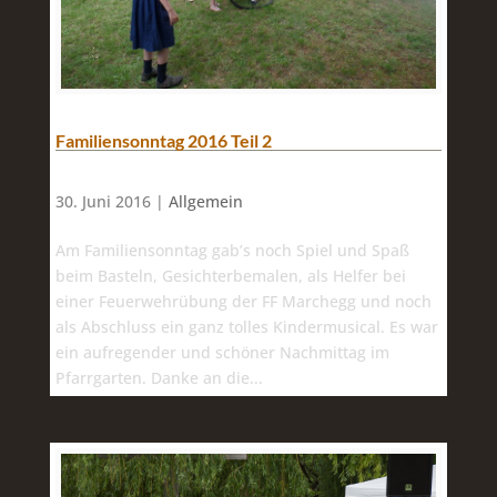
Familiensonntag 2016 Teil 2
30. Juni 2016 |
Allgemein
Am Familiensonntag gab’s noch Spiel und Spaß
beim Basteln, Gesichterbemalen, als Helfer bei
einer Feuerwehrübung der FF Marchegg und noch
als Abschluss ein ganz tolles Kindermusical. Es war
ein aufregender und schöner Nachmittag im
Pfarrgarten. Danke an die...