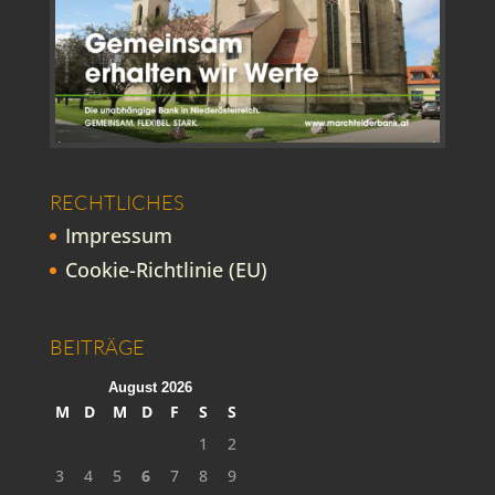
RECHTLICHES
Impressum
Cookie-Richtlinie (EU)
BEITRÄGE
August 2026
M
D
M
D
F
S
S
1
2
3
4
5
6
7
8
9