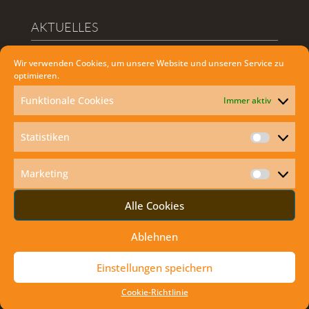
AKTUELLES
Wir verwenden Cookies, um unsere Website und unseren Service zu
Exodus mit dem Kisi Club Marchegg
optimieren.
Anbetung und danach Klostergrill
Funktionale Cookies
Immer aktiv
Familien und Jugendmesse in der Bahnhofkirche
Verabschiedung von Bruder Benedict Charbel
Statistiken
Statisti
Erstkommunion Markthof
Marketing
Marketi
FOLLOW US ON FACEBOOK
Alle Cookies
Facebook
Ablehnen
WIE KANN ICH DIE HEILIGE MESSE ZU
Einstellungen speichern
HAUSE MITFEIERN?
Cookie-Richtlinie