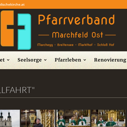
lischekirche.at
et
Seelsorge
Pfarrleben
Renovierung 
LLFAHRT"