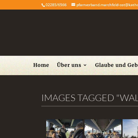
02285/6566
pfarrverband.marchfeld-ost@katho
Home
Über uns
Glaube und Geb
IMAGES TAGGED "WA