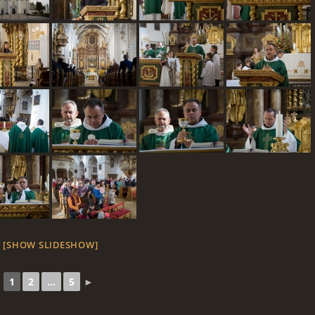
[SHOW SLIDESHOW]
1
2
...
5
►