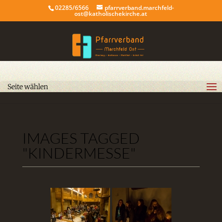
02285/6566
pfarrverband.marchfeld-
ost@katholischekirche.at
Seite wählen
IMAGES TAGGED
"KINDERMESSE"