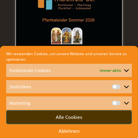
Wir verwenden Cookies, um unsere Website und unseren Service zu
optimieren.
Funktionale Cookies
Immer aktiv
AKTUELLES
Statistiken
Statisti
Exodus mit dem Kisi Club Marchegg
Marketing
Anbetung und danach Klostergrill
Marketi
Familien und Jugendmesse in der Bahnhofkirche
Alle Cookies
Verabschiedung von Bruder Benedict Charbel
Ablehnen
Erstkommunion Markthof