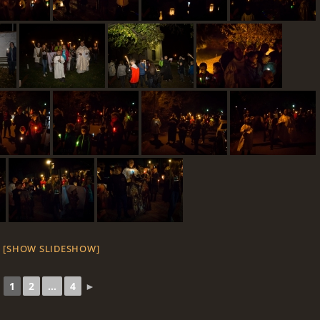
[SHOW SLIDESHOW]
1
2
...
4
►