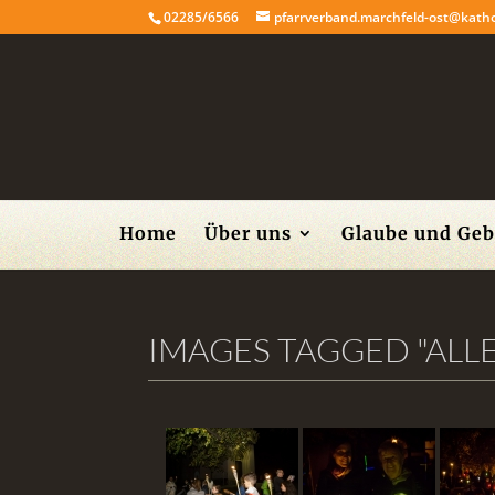
02285/6566
pfarrverband.marchfeld-ost@katho
Home
Über uns
Glaube und Geb
IMAGES TAGGED "ALL