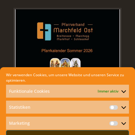
Wir verwenden Cookies, um unsere Website und unseren Service zu
optimieren.
Funktionale Cookies
Immer aktiv
AKTUELLES
Statistiken
Statisti
Marketing
Exodus mit dem Kisi Club Marchegg
Marketi
Anbetung und danach Klostergrill