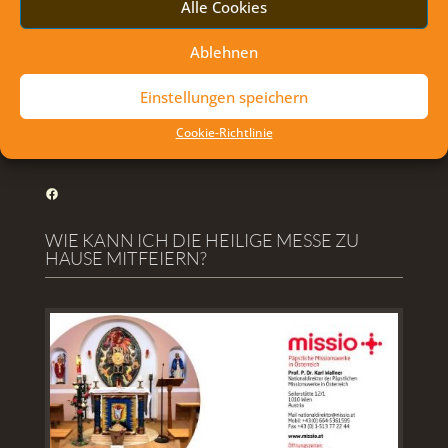
Alle Cookies
Familien und Jugendmesse in der Bahnhofkirche
Ablehnen
Verabschiedung von Bruder Benedict Charbel
Erstkommunion Markthof
Einstellungen speichern
Cookie-Richtlinie
FOLLOW US ON FACEBOOK
Facebook
WIE KANN ICH DIE HEILIGE MESSE ZU
HAUSE MITFEIERN?