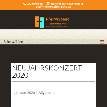
02285/6566
pfarrverband.marchfeld-
ost@katholischekirche.at
Seite wählen
NEUJAHRSKONZERT
2020
1. Januar 2020 |
Allgemein