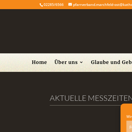
02285/6566
pfarrverband.marchfeld-ost@katho
Home
Über uns
Glaube und Geb
AKTUELLE MESSZEITE
Wir
F