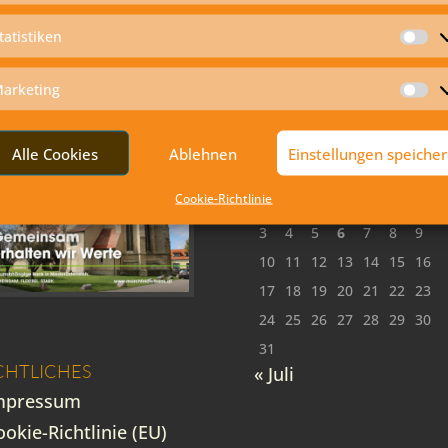
tatistiken
St
arketing
Ma
ONSOR
BEITRÄGE
Alle Cookies
Ablehnen
Einstellungen speiche
August 2026
M
D
M
D
F
S
S
Cookie-Richtlinie
1
2
3
4
5
6
7
8
9
10
11
12
13
14
15
16
17
18
19
20
21
22
23
24
25
26
27
28
29
30
31
CHTLICHES
« Juli
mpressum
ookie-Richtlinie (EU)