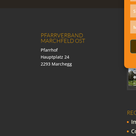
S
M
PFARRVERBAND
SP
MARCHFELD OST
Pfarrhof
Hauptplatz 24
2293 Marchegg
RE
I
C