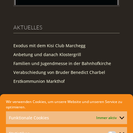
AKTUELLES
Exodus mit dem Kisi Club Marchegg
Anbetung und danach Klostergrill
Familien und Jugendmesse in der Bahnhofkirche
Verabschiedung von Bruder Benedict Charbel
Erstkommunion Markthof
FOLLOW US ON FACEBOOK
Wir verwenden Cookies, um unsere Website und unseren Service zu
optimieren.
Facebook
Funktionale Cookies
Immer aktiv
WIE KANN ICH DIE HEILIGE MESSE ZU
HAUSE MITFEIERN?