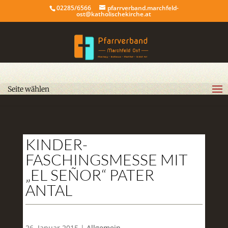
02285/6566
pfarrverband.marchfeld-
ost@katholischekirche.at
Seite wählen
KINDER-
FASCHINGSMESSE MIT
„EL SEÑOR“ PATER
ANTAL
26. Januar 2015 |
Allgemein