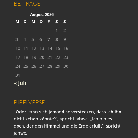
BEITRÄGE
August 2026
M
D
M
D
F
S
S
1
2
3
4
5
6
7
8
9
10
11
12
13
14
15
16
17
18
19
20
21
22
23
24
25
26
27
28
29
30
31
« Juli
BIBELVERSE
„Oder kann sich jemand so verstecken, dass ich ihn
nicht sehen könnte?“, spricht Jahwe. „Ich bin es
doch, der den Himmel und die Erde erfüllt“, spricht
Jahwe.