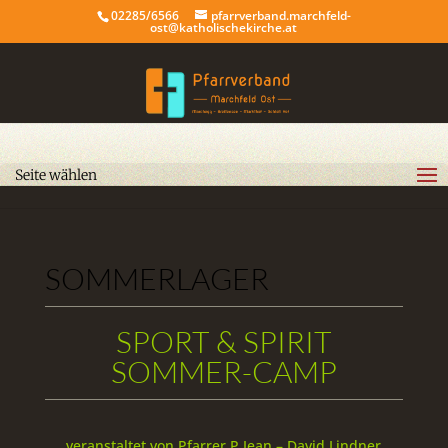
02285/6566
pfarrverband.marchfeld-
ost@katholischekirche.at
Seite wählen
SOMMERLAGER
SPORT & SPIRIT
SOMMER-CAMP
veranstaltet von Pfarrer P.Jean – David Lindner