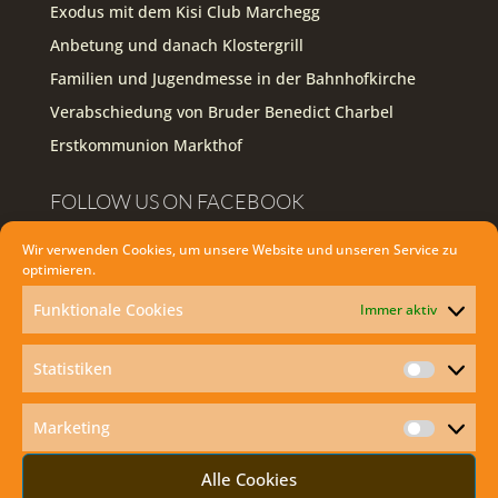
Exodus mit dem Kisi Club Marchegg
Anbetung und danach Klostergrill
Familien und Jugendmesse in der Bahnhofkirche
Verabschiedung von Bruder Benedict Charbel
Erstkommunion Markthof
FOLLOW US ON FACEBOOK
Wir verwenden Cookies, um unsere Website und unseren Service zu
Facebook
optimieren.
Funktionale Cookies
Immer aktiv
WIE KANN ICH DIE HEILIGE MESSE ZU
HAUSE MITFEIERN?
Statistiken
Statisti
Marketing
Marketi
Alle Cookies