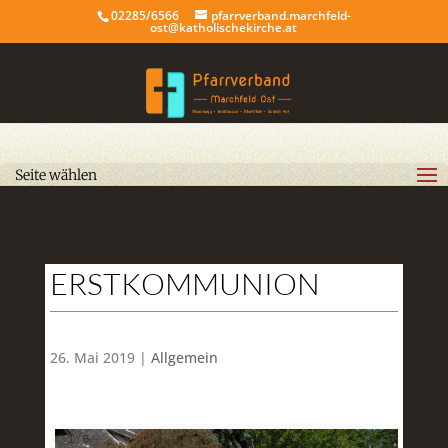
02285/6566
pfarrverband.marchfeld-
ost@katholischekirche.at
Seite wählen
ERSTKOMMUNION
26. Mai 2019 |
Allgemein
1
/
6