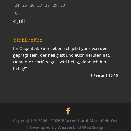
24
25
26
27
28
29
30
31
« Juli
BIBELVERSE
Im Gegenteil: Euer Leben soll jetzt ganz von dem
geprägt sein, der heilig ist und euch berufen hat.
Denn die Schrift sagt: „Seid heilig, denn ich bin
heilig!“
1 Petrus 1:15-16
Copyright © 2006 - 2026
Pfarrverband Marchfeld Ost
| Developed by
Weaverbird WebDesign