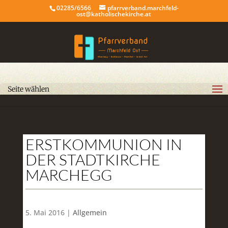
02285/6566
pfarrverband.marchfeld-
ost@katholischekirche.at
Seite wählen
ERSTKOMMUNION IN
DER STADTKIRCHE
MARCHEGG
5. Mai 2016 |
Allgemein