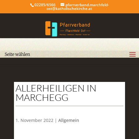
02285/6566
pfarrverband.marchfeld-
ost@katholischekirche.at
Seite wählen
ALLERHEILIGEN IN
MARCHEGG
1. November 2022 |
Allgemein