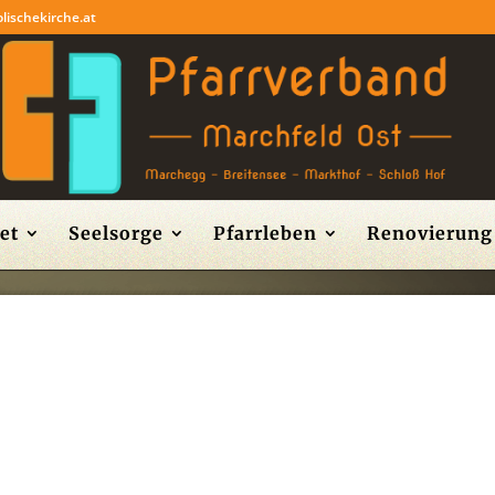
lischekirche.at
et
Seelsorge
Pfarrleben
Renovierung 