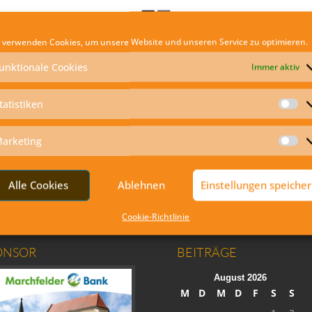
 verwenden Cookies, um unsere Website und unseren Service zu optimieren.
unktionale Cookies
Immer aktiv
tatistiken
St
arketing
Ma
Alle Cookies
Ablehnen
Einstellungen speiche
Cookie-Richtlinie
ONSOR
BEITRÄGE
August 2026
M
D
M
D
F
S
S