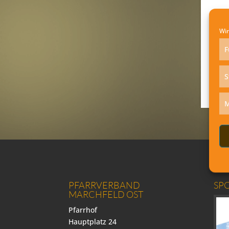
Wir
F
S
M
PFARRVERBAND
SP
MARCHFELD OST
Pfarrhof
Hauptplatz 24